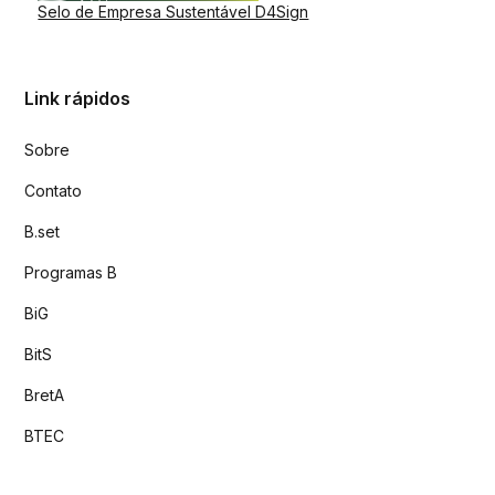
Selo de Empresa Sustentável D4Sign
Link rápidos
Sobre
Contato
B.set
Programas B
BiG
BitS
BretA
BTEC